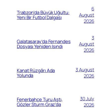
6
Trabzon’da Büyük Uğultu:
August
Yeni Bir Futbol Dalgası
2026
3
Galatasaray’da Fernandes
August
Dosyası Yeniden Isındı
2026
3 August
Kanat Rüzgârı Ada
Yolunda
2026
30 July
Fenerbahçe Turu Aştı,
Gözler Sturm Graz’da
2026