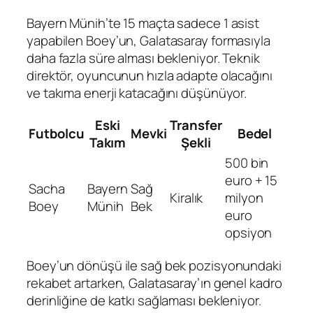
Bayern Münih’te 15 maçta sadece 1 asist
yapabilen Boey’un, Galatasaray formasıyla
daha fazla süre alması bekleniyor. Teknik
direktör, oyuncunun hızla adapte olacağını
ve takıma enerji katacağını düşünüyor.
Eski
Transfer
Futbolcu
Mevki
Bedel
Takım
Şekli
500 bin
euro + 15
Sacha
Bayern
Sağ
Kiralık
milyon
Boey
Münih
Bek
euro
opsiyon
Boey’un dönüşü ile sağ bek pozisyonundaki
rekabet artarken, Galatasaray’ın genel kadro
derinliğine de katkı sağlaması bekleniyor.