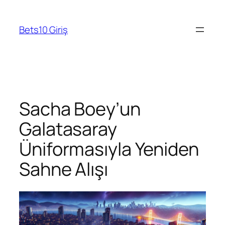
Skip
to
Bets10 Giriş
content
Sacha Boey’un
Galatasaray
Üniformasıyla Yeniden
Sahne Alışı