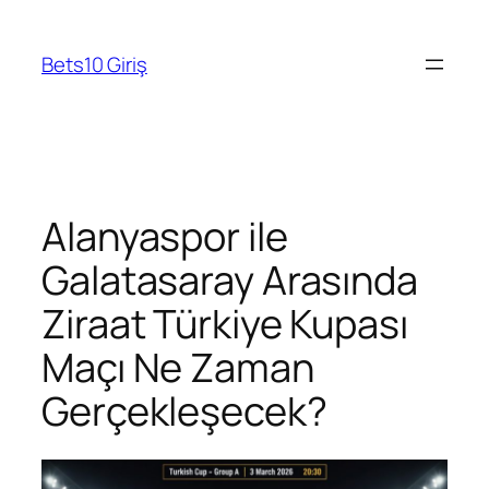
Skip
to
Bets10 Giriş
content
Alanyaspor ile
Galatasaray Arasında
Ziraat Türkiye Kupası
Maçı Ne Zaman
Gerçekleşecek?