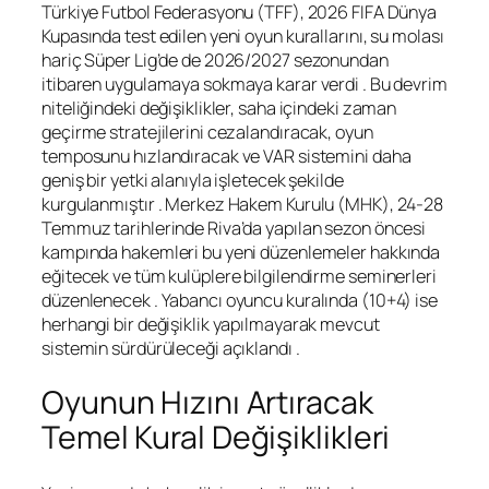
Türkiye Futbol Federasyonu (TFF), 2026 FIFA Dünya
Kupasında test edilen yeni oyun kurallarını, su molası
hariç Süper Lig’de de 2026/2027 sezonundan
itibaren uygulamaya sokmaya karar verdi . Bu devrim
niteliğindeki değişiklikler, saha içindeki zaman
geçirme stratejilerini cezalandıracak, oyun
temposunu hızlandıracak ve VAR sistemini daha
geniş bir yetki alanıyla işletecek şekilde
kurgulanmıştır . Merkez Hakem Kurulu (MHK), 24-28
Temmuz tarihlerinde Riva’da yapılan sezon öncesi
kampında hakemleri bu yeni düzenlemeler hakkında
eğitecek ve tüm kulüplere bilgilendirme seminerleri
düzenlenecek . Yabancı oyuncu kuralında (10+4) ise
herhangi bir değişiklik yapılmayarak mevcut
sistemin sürdürüleceği açıklandı .
Oyunun Hızını Artıracak
Temel Kural Değişiklikleri