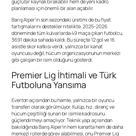
güçlü bir kaynak bırakabilir hem de yeni kadro
planlaması için önemli bir alan açabilir.
Barış Alper’in son sezondaki üretimi de bu fiyat
tartışmalarını destekler nitelikte. 2025-2026
döneminde tüm kulvarlarda 49 maça çıkan futbolcu,
3691 dakika sahada kaldı. Bu süreçte 12 gol ve 16
asistle skor katkısı verdi; yalnızca bir kanat
oyuncusu değil, hücum organizasyonunun merkezi
gibi çalışan bir isim olduğunu gösterdi.
Premier Lig İhtimali ve Türk
Futboluna Yansıma
Everton açısından bu hamle, yalnızca bir oyuncu
transferi olarak görülmüyor. Kulüp, hız, direnç ve
hücum çeşitliliği sunan bir isimle kadrosunu
güçlendirmeyi amaçlıyor. Teknik yapı açısından
bakıldığında Barış Alper’in hem kanatta hem de daha
merkezi rollerde görev alabilmesi, onu Premier Lig