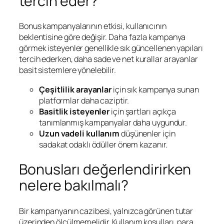
tercih eder?
Bonus kampanyalarının etkisi, kullanıcının
beklentisine göre değişir. Daha fazla kampanya
görmek isteyenler genellikle sık güncellenen yapıları
tercih ederken, daha sade ve net kurallar arayanlar
basit sistemlere yönelebilir.
Çeşitlilik arayanlar
için sık kampanya sunan
platformlar daha caziptir.
Basitlik isteyenler
için şartları açıkça
tanımlanmış kampanyalar daha uygundur.
Uzun vadeli kullanım
düşünenler için
sadakat odaklı ödüller önem kazanır.
Bonusları değerlendirirken
nelere bakılmalı?
Bir kampanyanın cazibesi, yalnızca görünen tutar
üzerinden ölçülmemelidir. Kullanım koşulları, para