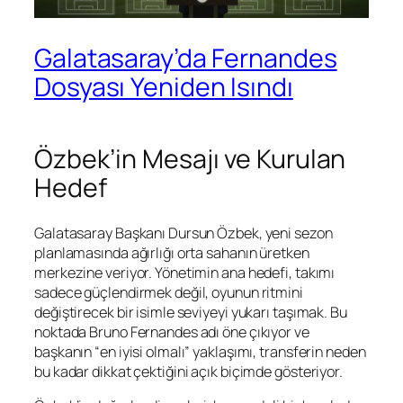
Galatasaray’da Fernandes
Dosyası Yeniden Isındı
Özbek’in Mesajı ve Kurulan
Hedef
Galatasaray Başkanı Dursun Özbek, yeni sezon
planlamasında ağırlığı orta sahanın üretken
merkezine veriyor. Yönetimin ana hedefi, takımı
sadece güçlendirmek değil, oyunun ritmini
değiştirecek bir isimle seviyeyi yukarı taşımak. Bu
noktada Bruno Fernandes adı öne çıkıyor ve
başkanın “en iyisi olmalı” yaklaşımı, transferin neden
bu kadar dikkat çektiğini açık biçimde gösteriyor.