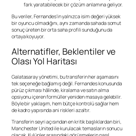
fark yaratabilecek bir çözüm anlamına geliyor.
Bu veriler, Fernandes’in yalnızca isim değeri yüksek
bir oyuncu olmadığını, aynı zamanda sahada somut
sonuç üreten bir orta saha profili sunduğunu da
ortaya koyuyor.
Alternatifler, Beklentiler ve
Olası Yol Haritası
Galatasaray yönetimi, bu transferin her aşamasını
tek seçeneğe bağlamış değil. Fernandes konusunda
pürüz çıkması hâlinde, kiralama ve satın alma
opsiyonu içeren formüller yeniden masaya gelebilir.
Böyle bir yaklaşım, hem bütçe kontrolü sağlar hem
de kadro yapısında ani riskleri azaltır.
Transferin seyri açısından en kritik başlıklardan biri,
Manchester United ile kurulacak temasların sonucu
olacak. Kulüpler arasındaki görüşmelerin nasıl