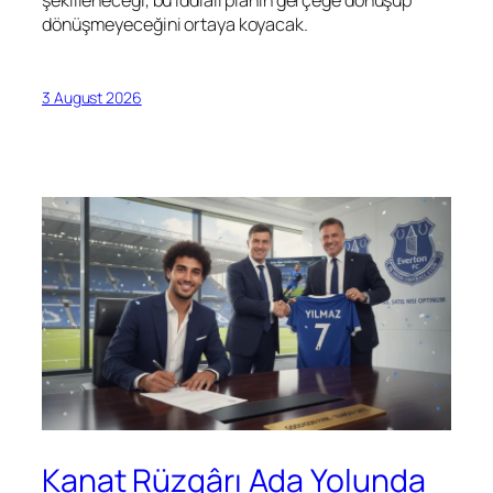
dönüşmeyeceğini ortaya koyacak.
3 August 2026
Kanat Rüzgârı Ada Yolunda