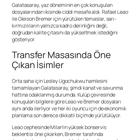
Galatasaray, yaz döneminin en çok konuşulan
dosyalarından ikisinde ciddi mesafe aldı. Rafael Leao
ile Gleison Bremer için yürütülen temaslar, sarı-
kırmızılıların yalnızca kadro derinliğini değil,
doğrudan kalite çıtasını da yükseltmek istediğini
gösteriyor.
Transfer Masasında Öne
Çıkan İsimler
Orta saha için Lesley Ugochukwu hamlesini
tamamlayan Galatasaray, şimdi kanat ve savunma
hattına odaklanmış durumda. Kulüp çevresinde
konuşulan bilgilere göre Leao ve Bremer dosyaları
aynı anda ilerliyor ve her iki oyuncu için de ekonomik
planlama son derece dikkatli biçimde yürütülüyor.
Leao cephesinde Milan’ın yüksek bonservis
beklentisi öne çıkarken, Bremer tarafında