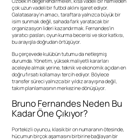
Özbek’in değerlendirmeleri, kısa vadeli bir hamleden
çok uzun vadeli bir futbol aklını işaret ediyor.
Galatasaray’ın amacı, taraftara yalnızca büyük bir
isim sunmak değil, sahada fark yaratacak bir
organizasyon lideri kazandırmak. Fernandes’in
yaratıcı pasları, oyun kurma becerisi ve skor katkısı,
bu arayışla doğrudan örtüşüyor.
Bu çerçevede kulübün tutumu da netleşmiş
durumda. Yönetim, yüksek maliyetli kararları
aceleyle almak yerine, teknik ve ekonomik açıdan en
doğru fırsatı kollamayı tercih ediyor. Böylece
transfer süreci yalnızca bir yıldız arayışına değil,
takım planlamasının merkezine dönüşüyor.
Bruno Fernandes Neden Bu
Kadar Öne Çıkıyor?
Portekizli oyuncu, klasik bir on numaranın ötesinde,
hücumun birçok aşamasını birbirine bağlayan bir