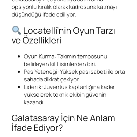
opsiyonlu kiralık olarak kadrosuna katmayı
düşündüğü ifade ediliyor.
Locatelli’nin Oyun Tarzı
ve Özellikleri
Oyun Kurma: Takımın temposunu
belirleyen kilit isimlerden biri.
Pas Yeteneği: Yüksek pas isabeti ile orta
sahada dikkat çekiyor.
Liderlik: Juventus kaptanlığına kadar
yükselerek teknik ekibin güvenini
kazandı.
Galatasaray İçin Ne Anlam
İfade Ediyor?