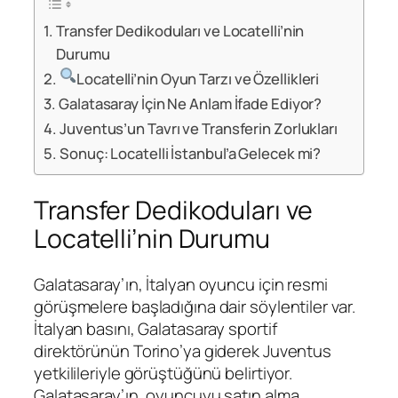
Transfer Dedikoduları ve Locatelli’nin
Durumu
Locatelli’nin Oyun Tarzı ve Özellikleri
Galatasaray İçin Ne Anlam İfade Ediyor?
Juventus’un Tavrı ve Transferin Zorlukları
Sonuç: Locatelli İstanbul’a Gelecek mi?
Transfer Dedikoduları ve
Locatelli’nin Durumu
Galatasaray’ın, İtalyan oyuncu için resmi
görüşmelere başladığına dair söylentiler var.
İtalyan basını, Galatasaray sportif
direktörünün Torino’ya giderek Juventus
yetkilileriyle görüştüğünü belirtiyor.
Galatasaray’ın, oyuncuyu satın alma