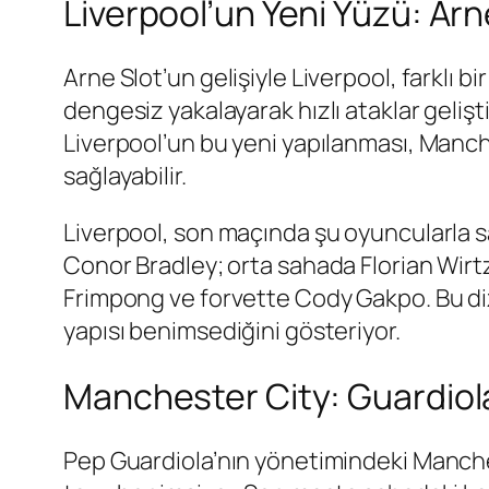
Liverpool’un Yeni Yüzü: Arne
Arne Slot’un gelişiyle Liverpool, farklı 
dengesiz yakalayarak hızlı ataklar geli
Liverpool’un bu yeni yapılanması, Manche
sağlayabilir.
Liverpool, son maçında şu oyuncularla s
Conor Bradley; orta sahada Florian Wirt
Frimpong ve forvette Cody Gakpo. Bu dizi
yapısı benimsediğini gösteriyor.
Manchester City: Guardiola
Pep Guardiola’nın yönetimindeki Manches