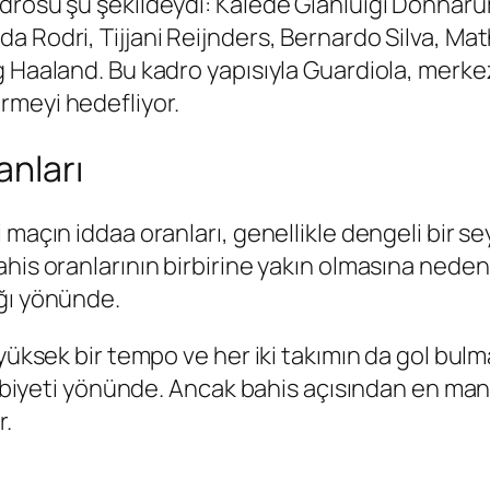
kadrosu şu şekildeydi: Kalede Gianluigi Donn
a Rodri, Tijjani Reijnders, Bernardo Silva, M
g Haaland. Bu kadro yapısıyla Guardiola, merke
rmeyi hedefliyor.
anları
maçın iddaa oranları, genellikle dengeli bir sey
is oranlarının birbirine yakın olmasına neden ol
ğı yönünde.
yüksek bir tempo ve her iki takımın da gol bulma
ibiyeti yönünde. Ancak bahis açısından en mantık
r.