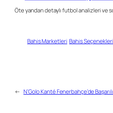
Öte yandan detaylı futbol analizleri ve s
Bahis Marketleri
Bahis Seçenekler
←
N’Golo Kanté Fenerbahçe’de Başarılı 