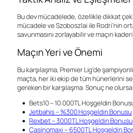
Bu dev mücadelede, özellikle dikkat çekic
mücadele ve Szoboszlai ile Rodri’nin orta
savunmasını zorlayabilir ve maçın kaderini
Maçın Yeri ve Önemi
Bu karşılaşma, Premier Lig’de şampiyonluk
maçta, her iki ekip de tüm hünerlerini s
gereken bir karşılaşma. Sonuç ne olursa
Bets10 – 10.000TL Hoşgeldin Bonus
Jetbahis – %300 Hoşgeldin Bonusu
Rexbet – 3000TL Hoşgeldin Bonusu
Casinomaxi – 6500TL Hoşgeldin Bo