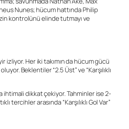
arumma; savunmada Nathan Aké, Max
atheus Nunes; hücum hattında Philip
zin kontrolünü elinde tutmayı ve
ir izliyor. Her iki takımın da hücum gücü
uyor. Beklentiler “2.5 Üst” ve “Karşılıklı
 ihtimali dikkat çekiyor. Tahminler ise 2-
lı tercihler arasında “Karşılıklı Gol Var”