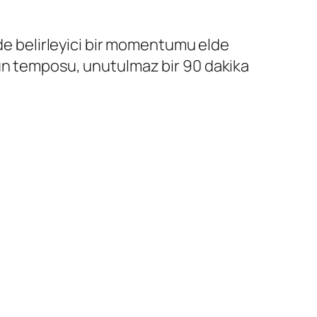
nde belirleyici bir momentumu elde
yun temposu, unutulmaz bir 90 dakika