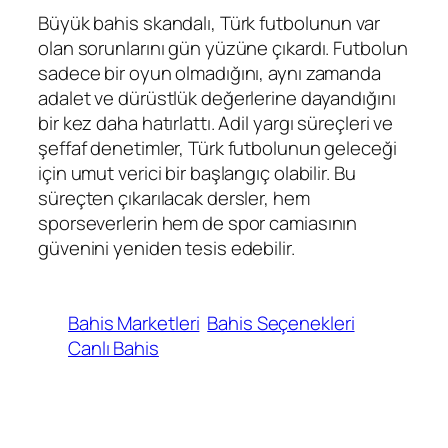
Büyük bahis skandalı, Türk futbolunun var
olan sorunlarını gün yüzüne çıkardı. Futbolun
sadece bir oyun olmadığını, aynı zamanda
adalet ve dürüstlük değerlerine dayandığını
bir kez daha hatırlattı. Adil yargı süreçleri ve
şeffaf denetimler, Türk futbolunun geleceği
için umut verici bir başlangıç olabilir. Bu
süreçten çıkarılacak dersler, hem
sporseverlerin hem de spor camiasının
güvenini yeniden tesis edebilir.
Bahis Marketleri
Bahis Seçenekleri
Canlı Bahis