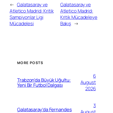
←
Galatasaray ve
Galatasaray ve
Atletico Madrid: Kritik
Atletico Madrid:
Şampiyonlar Ligi
Kritik Mücadeleye
Mücadelesi
Bakış
→
MORE POSTS
6
Trabzon’da Büyük Uğultu:
August
Yeni Bir Futbol Dalgası
2026
3
Galatasaray’da Fernandes
August