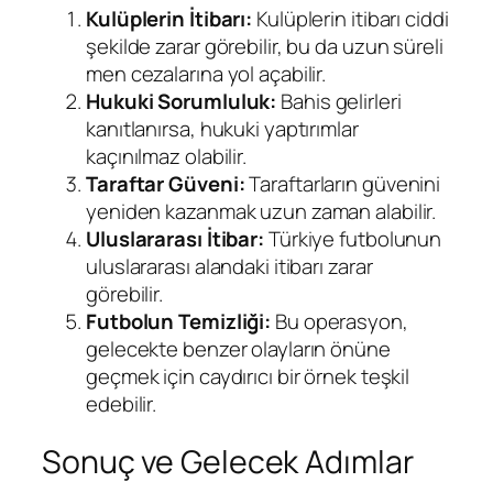
Kulüplerin İtibarı:
Kulüplerin itibarı ciddi
şekilde zarar görebilir, bu da uzun süreli
men cezalarına yol açabilir.
Hukuki Sorumluluk:
Bahis gelirleri
kanıtlanırsa, hukuki yaptırımlar
kaçınılmaz olabilir.
Taraftar Güveni:
Taraftarların güvenini
yeniden kazanmak uzun zaman alabilir.
Uluslararası İtibar:
Türkiye futbolunun
uluslararası alandaki itibarı zarar
görebilir.
Futbolun Temizliği:
Bu operasyon,
gelecekte benzer olayların önüne
geçmek için caydırıcı bir örnek teşkil
edebilir.
Sonuç ve Gelecek Adımlar