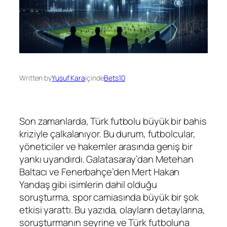
Written by
Yusuf Kara
içinde
Bets10
Son zamanlarda, Türk futbolu büyük bir bahis
kriziyle çalkalanıyor. Bu durum, futbolcular,
yöneticiler ve hakemler arasında geniş bir
yankı uyandırdı. Galatasaray’dan Metehan
Baltacı ve Fenerbahçe’den Mert Hakan
Yandaş gibi isimlerin dahil olduğu
soruşturma, spor camiasında büyük bir şok
etkisi yarattı. Bu yazıda, olayların detaylarına,
soruşturmanın seyrine ve Türk futboluna