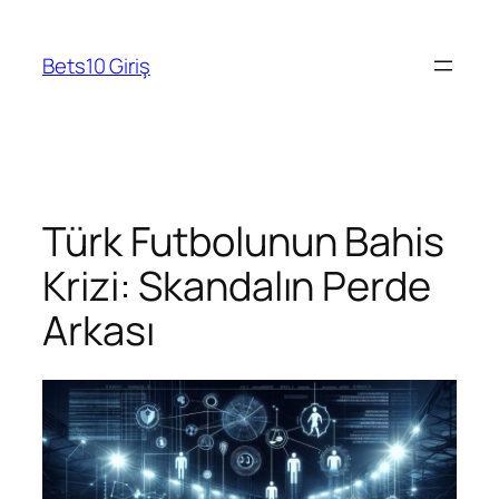
Skip
to
Bets10 Giriş
content
Türk Futbolunun Bahis
Krizi: Skandalın Perde
Arkası