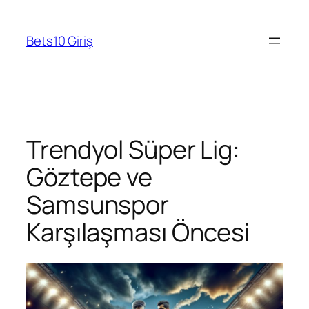
Skip
to
Bets10 Giriş
content
Trendyol Süper Lig:
Göztepe ve
Samsunspor
Karşılaşması Öncesi