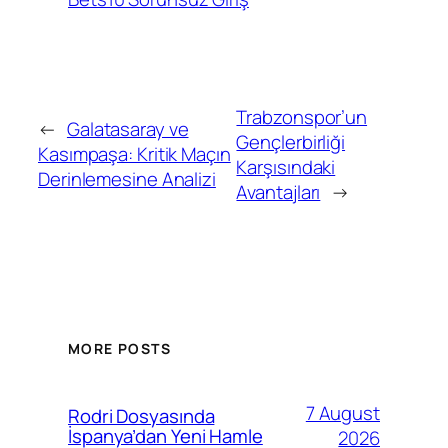
Trabzonspor’un
←
Galatasaray ve
Gençlerbirliği
Kasımpaşa: Kritik Maçın
Karşısındaki
Derinlemesine Analizi
Avantajları
→
MORE POSTS
7 August
Rodri Dosyasında
İspanya’dan Yeni Hamle
2026