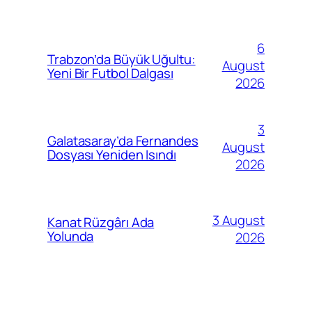
6
Trabzon’da Büyük Uğultu:
August
Yeni Bir Futbol Dalgası
2026
3
Galatasaray’da Fernandes
August
Dosyası Yeniden Isındı
2026
3 August
Kanat Rüzgârı Ada
Yolunda
2026