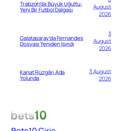
Trabzon’da Büyük Uğultu:
August
Yeni Bir Futbol Dalgası
2026
3
Galatasaray’da Fernandes
August
Dosyası Yeniden Isındı
2026
3 August
Kanat Rüzgârı Ada
Yolunda
2026
Bets10 Giriş