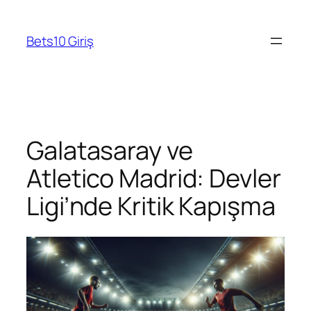
Skip
to
Bets10 Giriş
content
Galatasaray ve
Atletico Madrid: Devler
Ligi’nde Kritik Kapışma