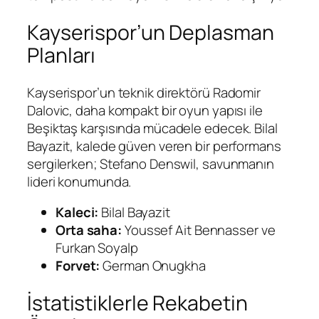
Kayserispor’un Deplasman
Planları
Kayserispor’un teknik direktörü Radomir
Dalovic, daha kompakt bir oyun yapısı ile
Beşiktaş karşısında mücadele edecek. Bilal
Bayazit, kalede güven veren bir performans
sergilerken; Stefano Denswil, savunmanın
lideri konumunda.
Kaleci:
Bilal Bayazit
Orta saha:
Youssef Ait Bennasser ve
Furkan Soyalp
Forvet:
German Onugkha
İstatistiklerle Rekabetin