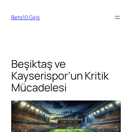
Skip
to
Bets10 Giriş
content
Beşiktaş ve
Kayserispor’un Kritik
Mücadelesi