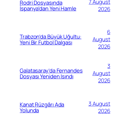
7 August
Rodri Dosyasında
İspanya’dan Yeni Hamle
2026
6
Trabzon’da Büyük Uğultu:
August
Yeni Bir Futbol Dalgası
2026
3
Galatasaray’da Fernandes
August
Dosyası Yeniden Isındı
2026
3 August
Kanat Rüzgârı Ada
Yolunda
2026