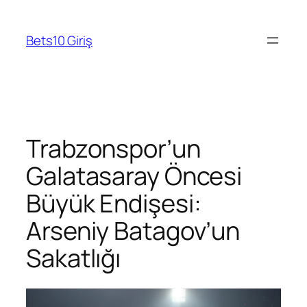
Skip
to
Bets10 Giriş
content
Trabzonspor’un
Galatasaray Öncesi
Büyük Endişesi:
Arseniy Batagov’un
Sakatlığı