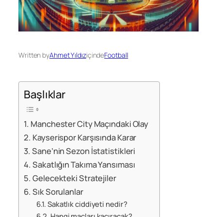
Written by
Ahmet Yıldız
içinde
Football
Başlıklar
Manchester City Maçındaki Olay
Kayserispor Karşısında Karar
Sane’nin Sezon İstatistikleri
Sakatlığın Takıma Yansıması
Gelecekteki Stratejiler
Sık Sorulanlar
Sakatlık ciddiyeti nedir?
Hangi maçları kaçıracak?