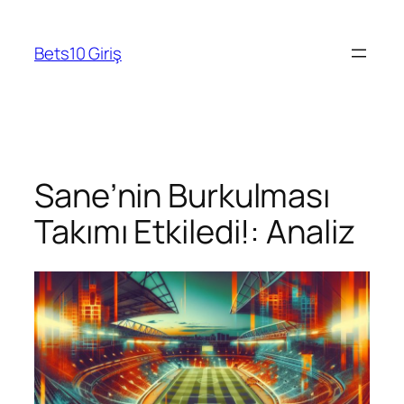
Skip
to
Bets10 Giriş
content
Sane’nin Burkulması
Takımı Etkiledi!: Analiz