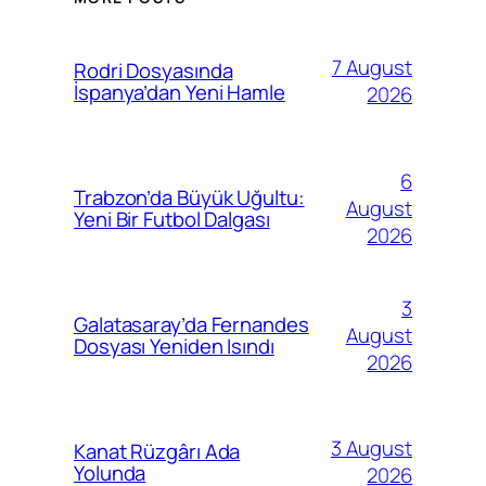
7 August
Rodri Dosyasında
İspanya’dan Yeni Hamle
2026
6
Trabzon’da Büyük Uğultu:
August
Yeni Bir Futbol Dalgası
2026
3
Galatasaray’da Fernandes
August
Dosyası Yeniden Isındı
2026
3 August
Kanat Rüzgârı Ada
Yolunda
2026