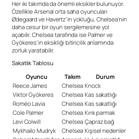
Her iki takımda da önemli eksikler bulunuyor.
Özellikle Arsenal orta saha oyuncuları
Ødegaard ve Havertz’in yokluğu, Chelsea’nin
daha cesur bir oyun sergilemesine yol
açabilir. Chelsea tarafında ise Palmer ve
Gyökeres’in eksikliği bitiricilik anlamında
zorluk yaratabilir.
Sakatlık Tablosu
Oyuncu
Takım
Durum
Reece James
Chelsea
Knock
Viktor Gyökeres
Chelsea
Kas sakatlığı
Roméo Lavia
Chelsea
Kas sakatlığı
Cole Palmer
Chelsea
Kırık parmak
Levi Colwill
Chelsea
Çapraz bağ
Mykhailo Mudryk
Chelsea
Kişisel nedenler