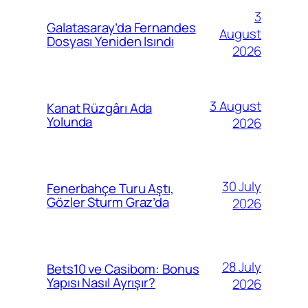
3
Galatasaray’da Fernandes
August
Dosyası Yeniden Isındı
2026
3 August
Kanat Rüzgârı Ada
Yolunda
2026
30 July
Fenerbahçe Turu Aştı,
Gözler Sturm Graz’da
2026
28 July
Bets10 ve Casibom: Bonus
Yapısı Nasıl Ayrışır?
2026