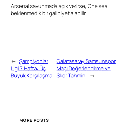
Arsenal savunmada açık verirse, Chelsea
beklenmedik bir galibiyet alabilir.
←
Şampiyonlar
Galatasaray Samsunspor
Ligi 7. Hafta: Üç
Maçı Değerlendirme ve
Büyük Karşılaşma
Skor Tahmini
→
MORE POSTS