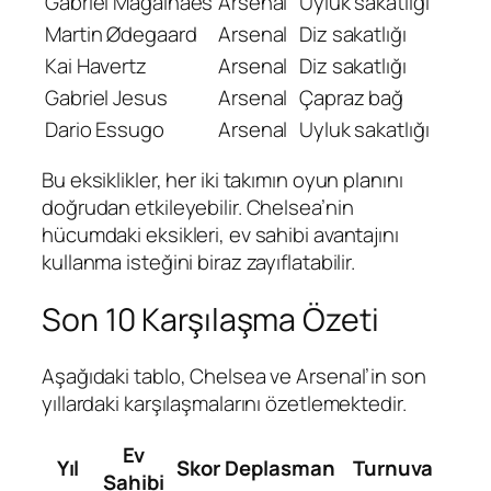
Gabriel Magalhães
Arsenal
Uyluk sakatlığı
Martin Ødegaard
Arsenal
Diz sakatlığı
Kai Havertz
Arsenal
Diz sakatlığı
Gabriel Jesus
Arsenal
Çapraz bağ
Dario Essugo
Arsenal
Uyluk sakatlığı
Bu eksiklikler, her iki takımın oyun planını
doğrudan etkileyebilir. Chelsea’nin
hücumdaki eksikleri, ev sahibi avantajını
kullanma isteğini biraz zayıflatabilir.
Son 10 Karşılaşma Özeti
Aşağıdaki tablo, Chelsea ve Arsenal’in son
yıllardaki karşılaşmalarını özetlemektedir.
Ev
Yıl
Skor
Deplasman
Turnuva
Sahibi