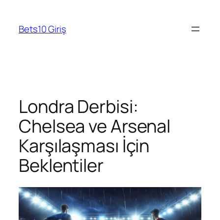
Skip
to
Bets10 Giriş
content
Londra Derbisi:
Chelsea ve Arsenal
Karşılaşması İçin
Beklentiler