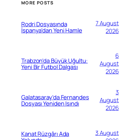
MORE POSTS
7 August
Rodri Dosyasında
İspanya’dan Yeni Hamle
2026
6
Trabzon’da Büyük Uğultu:
August
Yeni Bir Futbol Dalgası
2026
3
Galatasaray’da Fernandes
August
Dosyası Yeniden Isındı
2026
3 August
Kanat Rüzgârı Ada
Yolunda