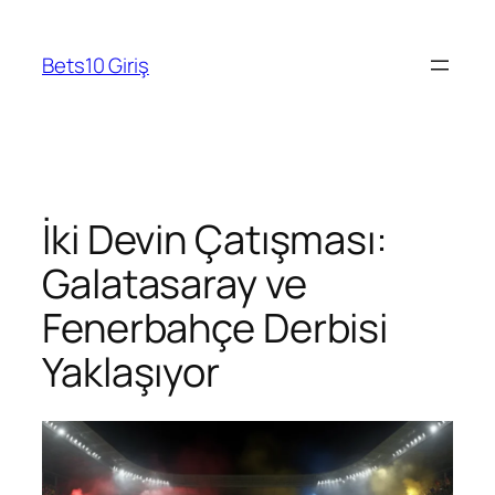
Skip
to
Bets10 Giriş
content
İki Devin Çatışması:
Galatasaray ve
Fenerbahçe Derbisi
Yaklaşıyor