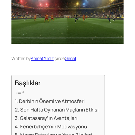
Written by
Ahmet Yıldız
içinde
Genel
Başlıklar
Derbinin Önemi ve Atmosferi
Son Hafta Oynanan Maçların Etkisi
Galatasaray’ın Avantajları
Fenerbahçe’nin Motivasyonu
Maçın Detayları ve Yayın Bilgileri