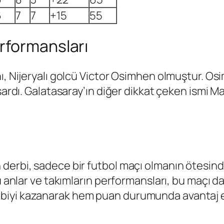
6
7
7
+15
55
rformansları
hı, Nijeryalı golcü Victor Osimhen olmuştur. O
şardı. Galatasaray’ın diğer dikkat çeken ismi Ma
erbi, sadece bir futbol maçı olmanın ötesinde,
lu anlar ve takımların performansları, bu maçı d
biyi kazanarak hem puan durumunda avantaj e