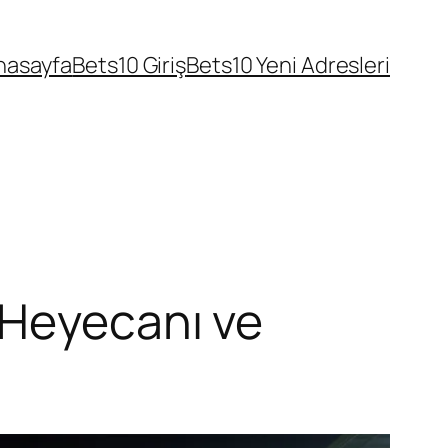
nasayfa
Bets10 Giriş
Bets10 Yeni Adresleri
 Heyecanı ve