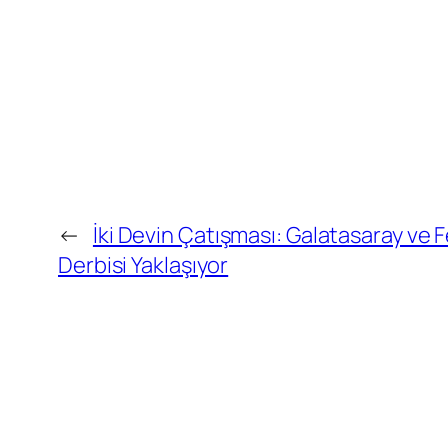
←
İki Devin Çatışması: Galatasaray ve
Derbisi Yaklaşıyor