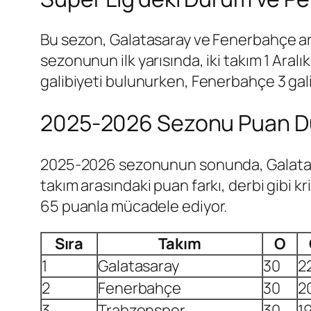
Bu sezon, Galatasaray ve Fenerbahçe ara
sezonunun ilk yarısında, iki takım 1 Aral
galibiyeti bulunurken, Fenerbahçe 3 gali
2025-2026 Sezonu Puan 
2025-2026 sezonunun sonunda, Galatasara
takım arasındaki puan farkı, derbi gibi 
65 puanla mücadele ediyor.
Sıra
Takım
O
1
Galatasaray
30
2
2
Fenerbahçe
30
2
3
Trabzonspor
30
1