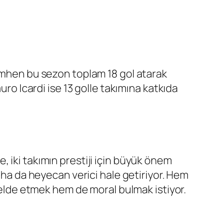
simhen bu sezon toplam 18 gol atarak
uro Icardi ise 13 golle takımına katkıda
 iki takımın prestiji için büyük önem
aha da heyecan verici hale getiriyor. Hem
lde etmek hem de moral bulmak istiyor.