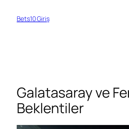
Skip
to
Bets10 Giriş
content
Galatasaray ve F
Beklentiler