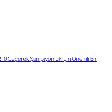
3-0 Geçerek Şampiyonluk İçin Önemli Bir