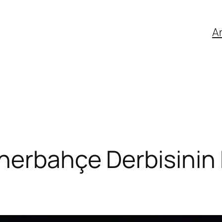
A
enerbahçe Derbisinin