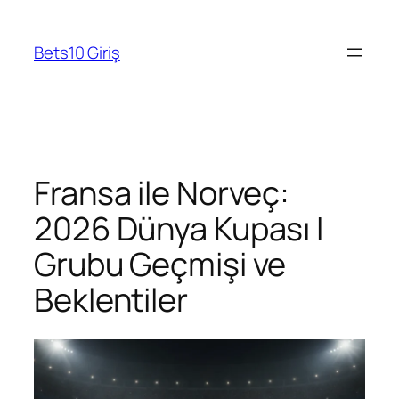
Skip
to
Bets10 Giriş
content
Fransa ile Norveç:
2026 Dünya Kupası I
Grubu Geçmişi ve
Beklentiler