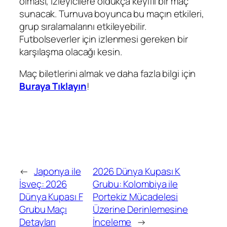
olması, izleyicilere oldukça keyifli bir maç
sunacak. Turnuva boyunca bu maçın etkileri,
grup sıralamalarını etkileyebilir.
Futbolseverler için izlenmesi gereken bir
karşılaşma olacağı kesin.
Maç biletlerini almak ve daha fazla bilgi için
Buraya Tıklayın
!
←
Japonya ile
2026 Dünya Kupası K
İsveç: 2026
Grubu: Kolombiya ile
Dünya Kupası F
Portekiz Mücadelesi
Grubu Maçı
Üzerine Derinlemesine
Detayları
İnceleme
→