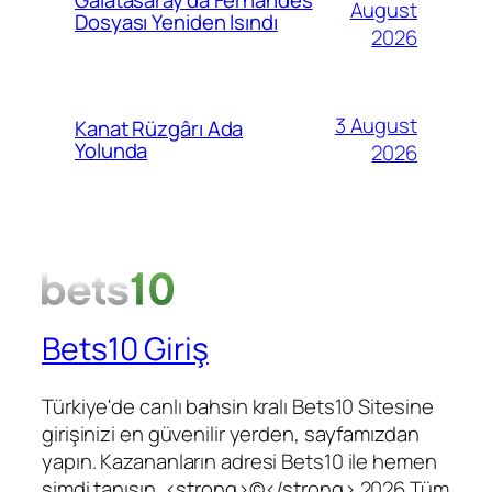
August
Dosyası Yeniden Isındı
2026
3 August
Kanat Rüzgârı Ada
Yolunda
2026
Bets10 Giriş
Türkiye'de canlı bahsin kralı Bets10 Sitesine
girişinizi en güvenilir yerden, sayfamızdan
yapın. Kazananların adresi Bets10 ile hemen
şimdi tanışın. <strong>©</strong> 2026 Tüm