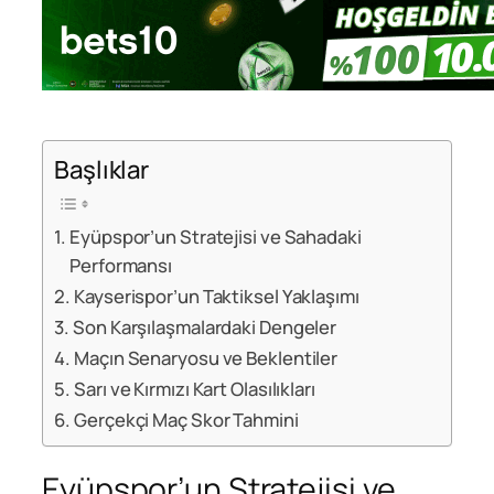
Başlıklar
Eyüpspor’un Stratejisi ve Sahadaki
Performansı
Kayserispor’un Taktiksel Yaklaşımı
Son Karşılaşmalardaki Dengeler
Maçın Senaryosu ve Beklentiler
Sarı ve Kırmızı Kart Olasılıkları
Gerçekçi Maç Skor Tahmini
Eyüpspor’un Stratejisi ve