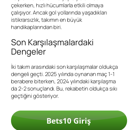
çekerken, hızlı hücumlarla etkili olmaya
çalışıyor. Ancak gol yollarında yaşadıkları
istikrarsızlık, takımın en büyük
handikaplarından biri.
Son Karşılaşmalardaki
Dengeler
İki takım arasındaki son karşılaşmalar oldukça
dengeli geçti. 2025 yılında oynanan maç 1-1
berabere biterken, 2024 yılındaki karşılaşma
da 2-2 sonuçlandı. Bu, rekabetin oldukça sıkı
geçtiğini gösteriyor.