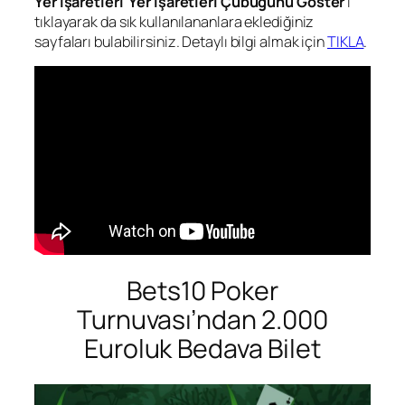
Yer işaretleri Yer İşaretleri Çubuğunu Göster
‘i
tıklayarak da sık kullanılananlara eklediğiniz
sayfaları bulabilirsiniz. Detaylı bilgi almak için
TIKLA
.
Bets10 Poker
Turnuvası’ndan 2.000
Euroluk Bedava Bilet