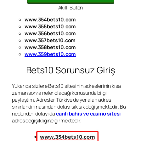
Akıllı Buton
www.354bets10.com
www.355bets10.com
www.356bets10.com
www.357bets10.com
www.358bets10.com
www.359bets10.com
Bets10 Sorunsuz Giriş
Yukarıda sizlere Bets10 sitesinin adreslerinin kısa
zaman sonra neler olacağı konusunda bilgi
paylaştım. Adresler Türkiye’de yer alan adres
sınırlandırmasından dolayı sık sık değişmektedir. Bu
nedenden dolayı da
canlı bahis ve casino sitesi
adres değişikliğine girmektedir.