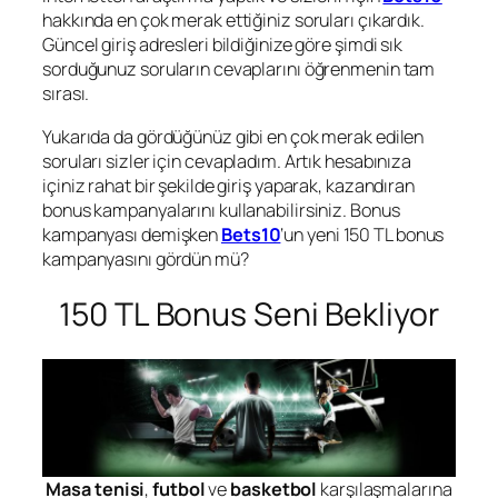
hakkında en çok merak ettiğiniz soruları çıkardık.
Güncel giriş adresleri bildiğinize göre şimdi sık
sorduğunuz soruların cevaplarını öğrenmenin tam
sırası.
Yukarıda da gördüğünüz gibi en çok merak edilen
soruları sizler için cevapladım. Artık hesabınıza
içiniz rahat bir şekilde giriş yaparak, kazandıran
bonus kampanyalarını kullanabilirsiniz. Bonus
kampanyası demişken
Bets10
‘un yeni 150 TL bonus
kampanyasını gördün mü?
150 TL Bonus Seni Bekliyor
Masa tenisi
,
futbol
ve
basketbol
karşılaşmalarına