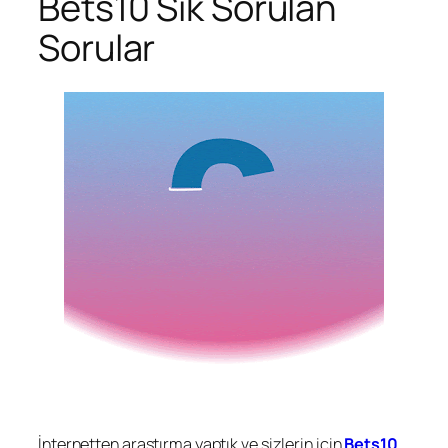
Bets10 Sık Sorulan
Sorular
İnternetten araştırma yaptık ve sizlerin için
Bets10