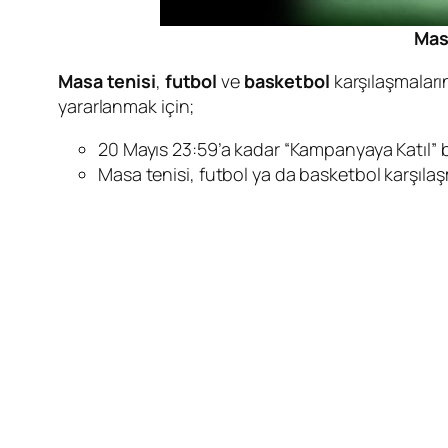
Mas
Masa tenisi
,
futbol
ve
basketbol
karşılaşmaları
yararlanmak için;
20 Mayıs 23:59’a kadar “Kampanyaya Katıl” b
Masa tenisi, futbol ya da basketbol karşıla