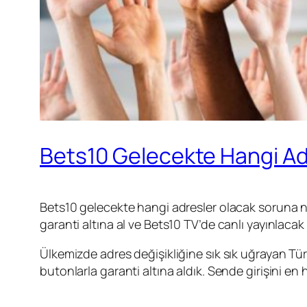
Bets10 Gelecekte Hangi Ad
Bets10 gelecekte hangi adresler olacak soruna 
garanti altına al ve Bets10 TV’de canlı yayınlacak
Ülkemizde adres değişikliğine sık sık uğrayan T
butonlarla garanti altına aldık. Sende girişini en