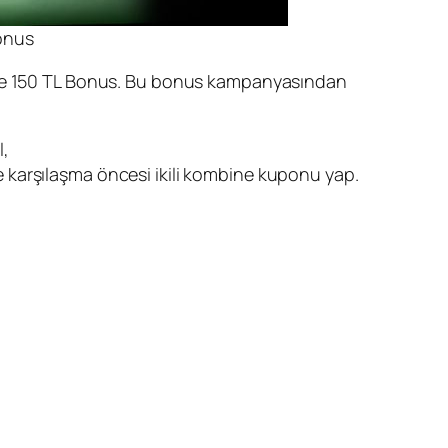
bonus
se 150 TL Bonus. Bu bonus kampanyasından
l,
e karşılaşma öncesi ikili kombine kuponu yap.