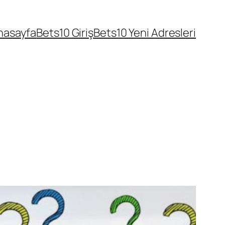
nasayfa
Bets10 Giriş
Bets10 Yeni Adresleri