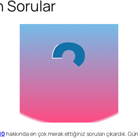
n Sorular
10
hakkında en çok merak ettiğiniz soruları çıkardık. Günce