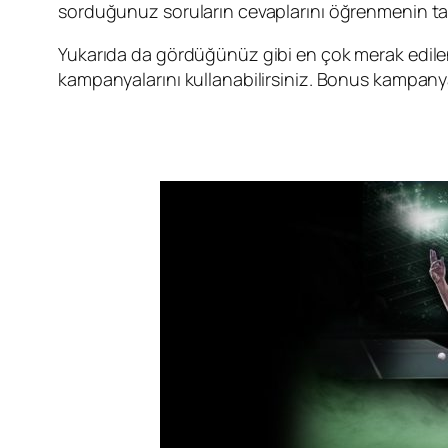
sorduğunuz soruların cevaplarını öğrenmenin tam
Yukarıda da gördüğünüz gibi en çok merak edilen s
kampanyalarını kullanabilirsiniz. Bonus kampan