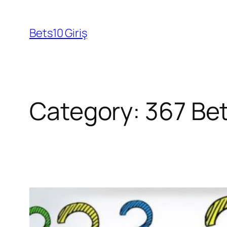
Skip
to
Bets10 Giriş
content
Category:
367 Be