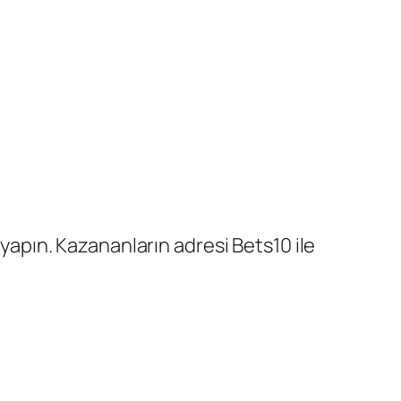
 yapın. Kazananların adresi Bets10 ile