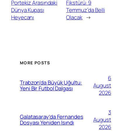
Portekiz Arasındaki
Fikstürü: 9
Dünya Kupası
Temmuz’da Belli
Heyecanı
Olacak
→
MORE POSTS
6
Trabzon’da Büyük Uğultu:
August
Yeni Bir Futbol Dalgası
2026
3
Galatasaray’da Fernandes
August
Dosyası Yeniden Isındı
2026