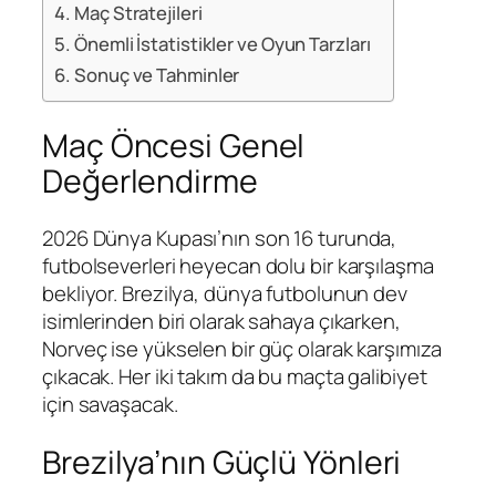
Maç Stratejileri
Önemli İstatistikler ve Oyun Tarzları
Sonuç ve Tahminler
Maç Öncesi Genel
Değerlendirme
2026 Dünya Kupası’nın son 16 turunda,
futbolseverleri heyecan dolu bir karşılaşma
bekliyor. Brezilya, dünya futbolunun dev
isimlerinden biri olarak sahaya çıkarken,
Norveç ise yükselen bir güç olarak karşımıza
çıkacak. Her iki takım da bu maçta galibiyet
için savaşacak.
Brezilya’nın Güçlü Yönleri