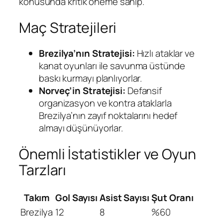
konusunda kritik öneme sahip.
Maç Stratejileri
Brezilya’nın Stratejisi:
Hızlı ataklar ve
kanat oyunları ile savunma üstünde
baskı kurmayı planlıyorlar.
Norveç’in Stratejisi:
Defansif
organizasyon ve kontra ataklarla
Brezilya’nın zayıf noktalarını hedef
almayı düşünüyorlar.
Önemli İstatistikler ve Oyun
Tarzları
Takım
Gol Sayısı
Asist Sayısı
Şut Oranı
Brezilya
12
8
%60