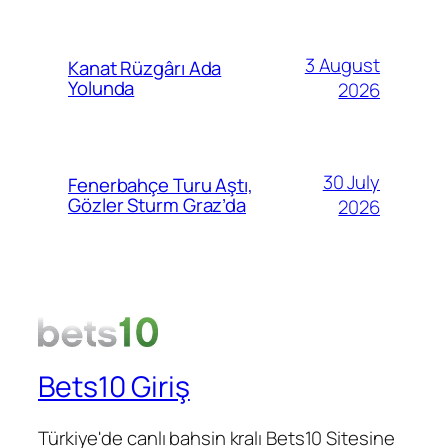
3 August
Kanat Rüzgârı Ada
Yolunda
2026
30 July
Fenerbahçe Turu Aştı,
Gözler Sturm Graz’da
2026
Bets10 Giriş
Türkiye'de canlı bahsin kralı Bets10 Sitesine