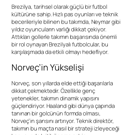
Brezilya, tarihsel olarak güçlü bir futbol
kültürüne sahip. Hızlı pas oyunları ve teknik
becerileriyle bilinen bu takımda, Neymar gibi
yıldız oyuncuların varlığı dikkat çekiyor.
Attıkları gollerle takımın başarısında önemli
bir rol oynayan Brezilyalı futbolcular, bu
karşılaşmada da etkili olmayı hedefliyor.
Norveç’in Yükselişi
Norveç, son yıllarda elde ettiği başarılarla
dikkat çekmektedir. Özellikle genç
yetenekler, takımın dinamik yapısını
güçlendiriyor. Haaland gibi dünya çapında
tanınan bir golcünün formda olması,
Norveç’in şansını artırıyor. Teknik direktör,
takımın bu maçta nasıl bir strateji izleyeceği