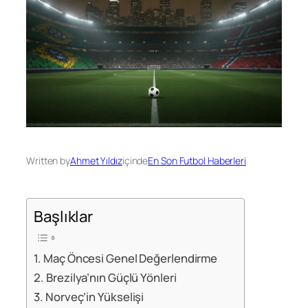
Written by
Ahmet Yıldız
içinde
En Son Futbol Haberleri
Başlıklar
Maç Öncesi Genel Değerlendirme
Brezilya’nın Güçlü Yönleri
Norveç’in Yükselişi